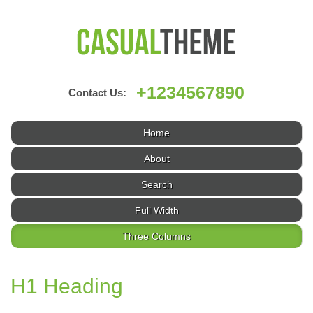
+1234567890
Contact Us:
Home
About
Search
Full Width
Three Columns
H1 Heading