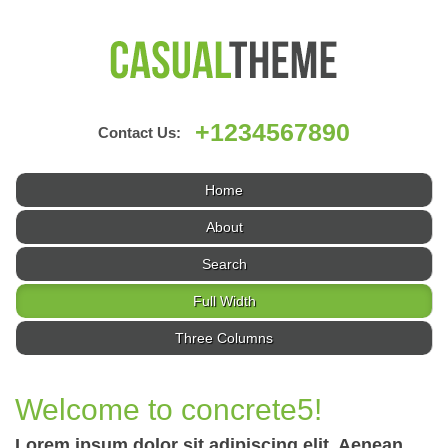
+1234567890
Contact Us:
Home
About
Search
Full Width
Three Columns
Welcome to concrete5!
Lorem ipsum dolor sit adipiscing elit. Aenean